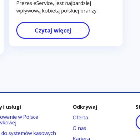
Prezes eService, jest najbardziej
wpływową kobietą polskiej branży...
Czytaj więcej
 i usługi
Odkrywaj
S
owanie w Polsce
Oferta
wkowej
O nas
y do systemów kasowych
Kariera