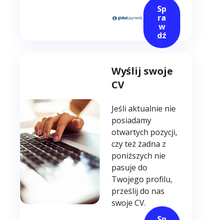
Sp
ra
w
dź
Wyślij swoje
CV
Jeśli aktualnie nie
posiadamy
otwartych pozycji,
czy też żadna z
poniższych nie
pasuje do
Twojego profilu,
prześlij do nas
swoje CV.
Sp