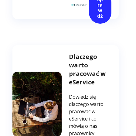
ra
w
dź
Dlaczego
warto
pracować w
eService
Dowiedz się
dlaczego warto
pracować w
eService i co
mówią o nas
pracownicy