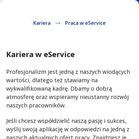
m
i
n
Kariera
Praca w eService
Kariera w eService
Profesjonalizm jest jedną z naszych wiodących
wartości, dlatego też stawiamy na
wykwalifikowaną kadrę. Dbamy o dobrą
atmosferę oraz wspieramy nieustanny rozwój
naszych pracowników.
Jeśli chcesz współdzielić naszą pasję i sukces,
wyślij swoją aplikację w odpowiedzi na jedną z
naszych aktualnych ofert pracy. Znajdziesz je