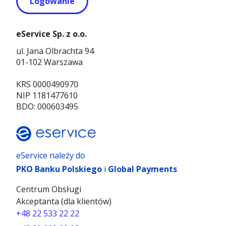
Logowanie
eService Sp. z o.o.
ul. Jana Olbrachta 94
01-102 Warszawa
KRS 0000490970
NIP 1181477610
BDO: 000603495
eService należy do
PKO Banku Polskiego
i
Global Payments
Centrum Obsługi
Akceptanta (dla klientów)
+48 22 533 22 22