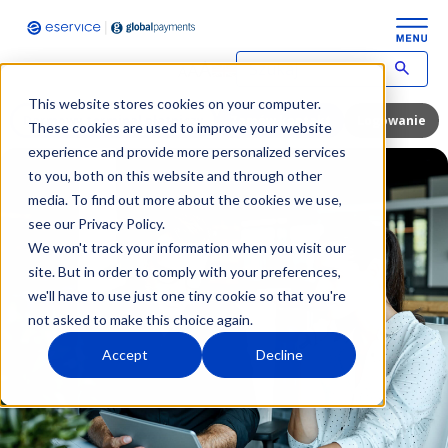
W
p
This website stores cookies on your computer.
i
Darmowy terminal płatniczy
Zamów kontakt
Logowanie
These cookies are used to improve your website
s
experience and provide more personalized services
z
to you, both on this website and through other
w
y
media. To find out more about the cookies we use,
s
see our Privacy Policy.
z
We won't track your information when you visit our
u
site. But in order to comply with your preferences,
k
we'll have to use just one tiny cookie so that you're
i
w
not asked to make this choice again.
a
Accept
Decline
n
y
t
e
r