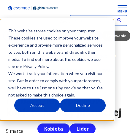
W
p
This website stores cookies on your computer.
i
Darmowy terminal płatniczy
Zamów kontakt
Logowanie
These cookies are used to improve your website
s
experience and provide more personalized services
z
to you, both on this website and through other
w
Strona główna
Aktualności eService
y
media. To find out more about the cookies we use,
s
see our Privacy Policy.
Prezes eService - najbardziej wpływową...
z
We won't track your information when you visit our
u
site. But in order to comply with your preferences,
k
Prezes eService -
we'll have to use just one tiny cookie so that you're
i
w
not asked to make this choice again.
najbardziej wpływową
a
Accept
Decline
n
kobieta branży płatniczej
y
t
e
Kobieta
Lider
r
9 marca