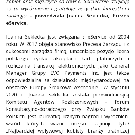
kobiet oraz mężczyzn są równe. Serdecznie dziękuję
za to wyróżnienie i gratuluję wszystkim laureatkom
rankingu
–
powiedziała Joanna Seklecka, Prezes
eService.
Joanna Seklecka jest związana z eService od 2004
roku. W 2017 objęła stanowisko Prezesa Zarządu i z
sukcesami zarządza firmą, umacniając pozycję lidera
polskiego rynku akceptacji kart płatniczych i
rozliczania transakcji elektronicznych. Jako General
Manager Grupy EVO Payments Inc. jest także
odpowiedzialna za działalność międzynarodowej na
obszarze Europy Środkowo-Wschodniej. W styczniu
2020 r. Joanna Seklecka została przewodniczącą
Komitetu Agentów Rozliczeniowych – forum
konsultacyjno-doradczego przy Związku Banków
Polskich. Jest laureatką licznych nagród i wyróżnień,
wśród których ważne miejsce zajmuje tytuł
„Najbardziej wpływowej kobiety branży płatniczej