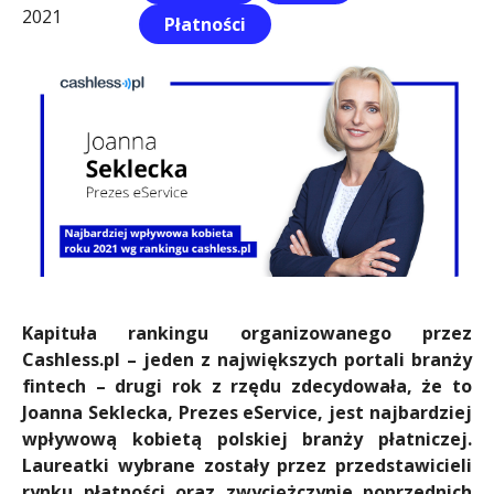
m
2021
Płatności
i
n
Kapituła rankingu organizowanego przez
Cashless.pl – jeden z największych portali branży
fintech – drugi rok z rzędu zdecydowała, że to
Joanna Seklecka, Prezes eService, jest najbardziej
wpływową kobietą polskiej branży płatniczej.
Laureatki wybrane zostały przez przedstawicieli
rynku płatności oraz zwyciężczynie poprzednich