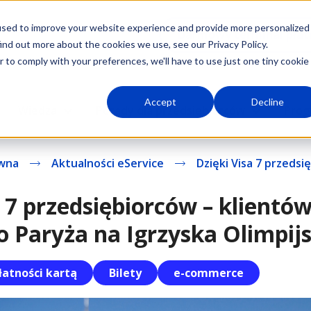
used to improve your website experience and provide more personalized
Darmowy terminal płat
ind out more about the cookies we use, see our Privacy Policy.
r to comply with your preferences, we'll have to use just one tiny cookie
Accept
Decline
Wiedza
Porady dla przedsiębiorców
Prog
ówna
Aktualności eService
Dzięki Visa 7 przedsię
 7 przedsiębiorców – klientów
o Paryża na Igrzyska Olimpijs
łatności kartą
Bilety
e-commerce