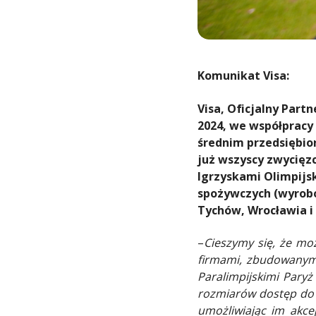
Komunikat Visa:
Visa, Oficjalny Partn
2024, we współpracy 
średnim przedsiębio
już wszyscy zwycięz
Igrzyskami Olimpijsk
spożywczych (wyrobó
Tychów, Wrocławia i
–
Cieszymy się, że m
firmami, zbudowanymi
Paralimpijskimi Paryż
rozmiarów dostęp do 
umożliwiając im akce