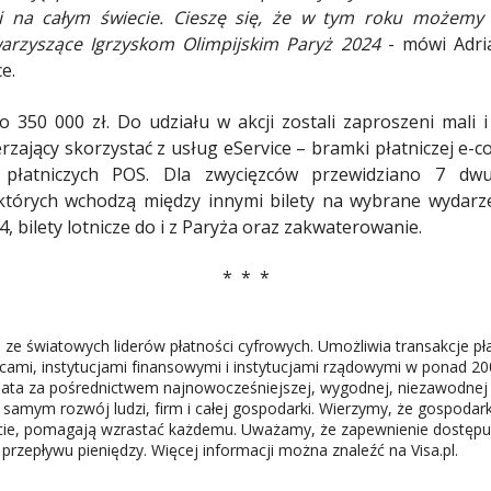
k i na całym świecie. Cieszę się, że w tym roku możemy
arzyszące Igrzyskom Olimpijskim Paryż 2024
- mówi Adri
e.
 350 000 zł. Do udziału w akcji zostali zaproszeni mali i
rzający skorzystać z usług eService – bramki płatniczej e-
i płatniczych POS. Dla zwycięzców przewidziano 7 d
d których wchodzą między innymi bilety na wybrane wydarz
4, bilety lotnicze do i z Paryża oraz zakwaterowanie.
* * *
m ze światowych liderów płatności cyfrowych. Umożliwia transakcje pł
mi, instytucjami finansowymi i instytucjami rządowymi w ponad 200
iata za pośrednictwem najnowocześniejszej, wygodnej, niezawodnej i
m samym rozwój ludzi, firm i całej gospodarki. Wierzymy, że gospodark
cie, pomagają wzrastać każdemu. Uważamy, że zapewnienie dostępu 
rzepływu pieniędzy. Więcej informacji można znaleźć na Visa.pl.