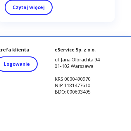
Czytaj więcej
trefa klienta
eService Sp. z o.o.
ul. Jana Olbrachta 94
Logowanie
01-102 Warszawa
KRS 0000490970
NIP 1181477610
BDO: 000603495