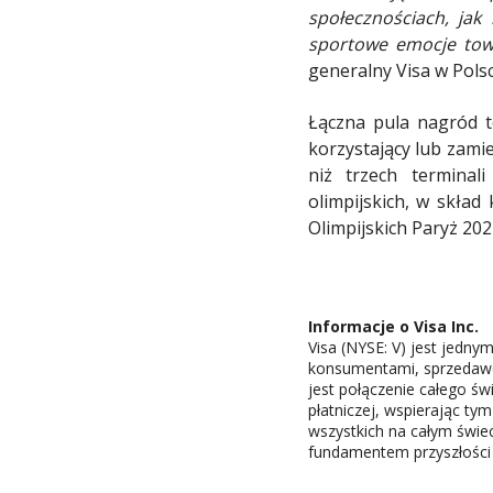
społecznościach, ja
sportowe emocje tow
generalny Visa w Polsc
Łączna pula nagród to
korzystający lub zamie
niż trzech terminal
olimpijskich, w skła
Olimpijskich Paryż 202
Informacje o Visa Inc.
Visa (NYSE: V) jest jedny
konsumentami, sprzedawca
jest połączenie całego św
płatniczej, wspierając ty
wszystkich na całym świe
fundamentem przyszłości p