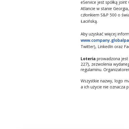
eService jest spółką join
Atlancie w stanie Georgia
członkiem S&P 500 o świ
Łacińską.
Aby uzyskać więcej infor
www.company.globalp
Twitter), LinkedIn oraz F
Loteria
prowadzona jest n
227), zezwolenia wydaneg
regulaminu
. Organizatore
Wszystkie nazwy, logo mar
a ich użycie nie oznacza p