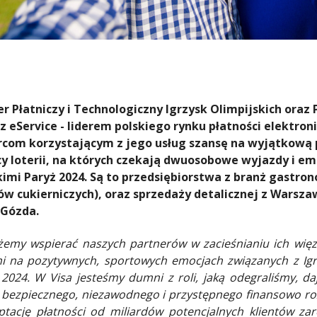
er Płatniczy i Technologiczny Igrzysk Olimpijskich oraz 
z eService - liderem polskiego rynku płatności elektron
rcom korzystającym z jego usług szansę na wyjątkową 
cy loterii, na których czekają dwuosobowe wyjazdy i em
imi Paryż 2024. Są to przedsiębiorstwa z branż gastron
w cukierniczych), oraz sprzedaży detalicznej z Warsza
 Gózda.
ożemy
wspierać naszych partnerów w zacieśnianiu ich więz
 na pozytywnych, sportowych emocjach związanych z Igrz
 2024. W Visa jesteśmy dumni z roli, jaką odegraliśmy, d
bezpiecznego, niezawodnego i przystępnego finansowo roz
ptację płatności od miliardów potencjalnych klientów za