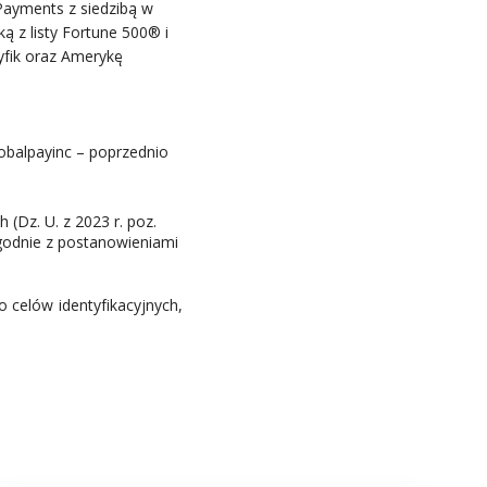
 Payments z siedzibą w
ą z listy Fortune 500® i
fik oraz Amerykę
obalpayinc – poprzednio
(Dz. U. z 2023 r. poz.
godnie z postanowieniami
o celów identyfikacyjnych,