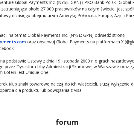
t venture Global Payments Inc. (NYSE: GPN) i PKO Bank Polski. Global
, zatrudniająca około 27 000 pracowników na całym świecie, jest spółk
atowym zasięgu obejmującym Amerykę Północną, Europę, Azję i Pacy
macji na temat Global Payments Inc. (NYSE: GPN) odwiedź stronę
ayments.com
oraz obserwuj Global Payments na platformach X (@gl
acebook.
a podstawie Ustawy z dnia 19 listopada 2009 r. o grach hazardowych 
o przez Dyrektora Izby Administracji Skarbowej w Warszawie oraz z
m Loterii jest Unique One.
ek i/lub znaki towarowe należą do ich właścicieli, służą wyłącznie d
oparcia dla produktu lub powiązania z Visa.
forum