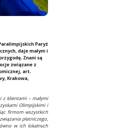
Paralimpijskich Paryż
icznych, daje małym i
przygodę. Znani są
ocje związane z
omicznej, art.
wy, Krakowa,
i z klientami – małymi
yskami Olimpijskimi i
ając firmom wszystkich
wiązania płatniczego,
równo w ich lokalnych