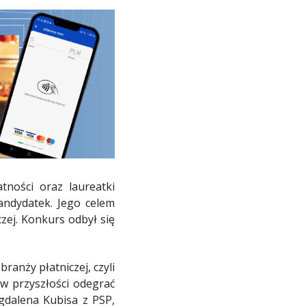
tności oraz laureatki
kandydatek. Jego celem
zej. Konkurs odbył się
ranży płatniczej, czyli
w przyszłości odegrać
agdalena Kubisa z PSP,