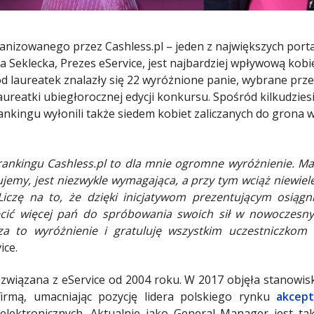
anizowanego przez Cashless.pl – jeden z największych portal
 Seklecka, Prezes eService, jest najbardziej wpływową kobi
ód laureatek znalazły się 22 wyróżnione panie, wybrane prze
aureatki ubiegłorocznej edycji konkursu. Spośród kilkudzies
ankingu wyłonili także siedem kobiet zaliczanych do grona
rankingu Cashless.pl to dla mnie ogromne wyróżnienie. Ma
ujemy, jest niezwykle wymagająca, a przy tym wciąż niewiele
Liczę na to, że dzięki inicjatywom prezentującym osiągn
ęcić więcej pań do spróbowania swoich sił w nowoczesnyc
 za to wyróżnienie i gratuluję wszystkim uczestniczkom
ice.
 związana z eService od 2004 roku. W 2017 objęła stanowis
irmą, umacniając pozycję lidera polskiego rynku
akcept
i elektronicznych. Aktualnie jako General Manager jest t