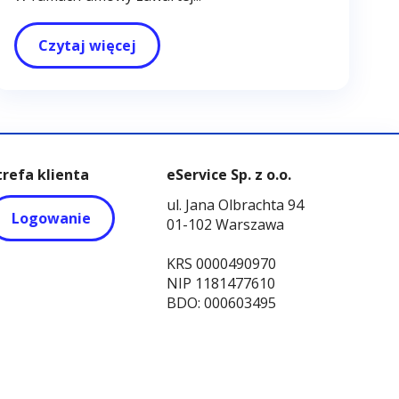
Czytaj więcej
trefa klienta
eService Sp. z o.o.
ul. Jana Olbrachta 94
Logowanie
01-102 Warszawa
KRS 0000490970
NIP 1181477610
BDO: 000603495