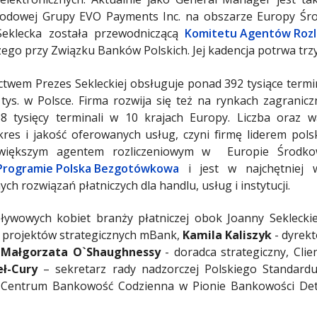
arodowej Grupy EVO Payments Inc. na obszarze Europy Śr
 Seklecka została przewodniczącą
Komitetu Agentów Rozl
ego przy Związku Banków Polskich. Jej kadencja potrwa trzy 
ctwem Prezes Sekleckiej obsługuje ponad 392 tysiące termina
tys. w Polsce. Firma rozwija się też na rynkach zagranic
8 tysięcy terminali w 10 krajach Europy. Liczba oraz 
akres i jakość oferowanych usług, czyni firmę liderem pols
ajwiększym agentem rozliczeniowym w Europie Środkow
Programie Polska Bezgotówkowa
i jest w najchętniej 
ch rozwiązań płatniczych dla handlu, usług i instytucji.
ływowych kobiet branży płatniczej obok Joanny Sekleckiej
. projektów strategicznych mBank,
Kamila Kaliszyk
- dyrekt
,
Małgorzata O`Shaughnessy
- doradca strategiczny, Cli
eł-Cury
– sekretarz rady nadzorczej Polskiego Standardu
r Centrum Bankowość Codzienna w Pionie Bankowości Det