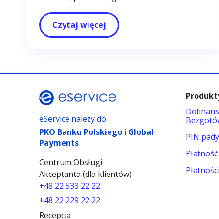
Czytaj więcej
Produkty
Dofinans
eService należy do
Bezgotó
PKO Banku Polskiego
i
Global
PIN pad
Payments
Płatność
Centrum Obsługi
Płatnośc
Akceptanta (dla klientów)
+48 22 533 22 22
+48 22 229 22 22
Recepcja