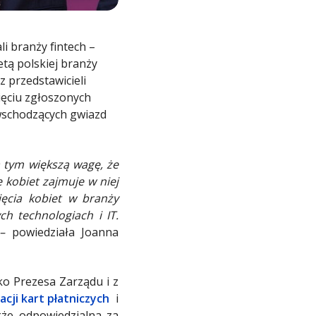
i branży fintech –
etą polskiej branży
z przedstawicieli
ięciu zgłoszonych
 wschodzących gwiazd
 tym większą wagę, że
 kobiet zajmuje w niej
ięcia kobiet w branży
h technologiach i IT.
 –
powiedziała Joanna
ko Prezesa Zarządu i z
acji kart płatniczych
i
akże odpowiedzialna za