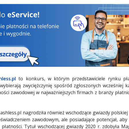
hless.pl
to konkurs, w którym przedstawiciele rynku pła
 wybierają zwyciężczynię spośród zgłoszonych wcześniej 
ści zawodowej w najważniejszych firmach z branży płatnic
shless.pl nagrodziła również wschodzące gwiazdy polskiej b
świadczeniem zawodowym, ale posiadające potencjał, aby 
e płatności. Tytuł wschodzącej gwiazdy 2020 r. zdobyła M