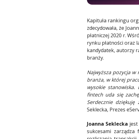
Kapituła rankingu org
zdecydowała, że Joanna
płatniczej 2020 r. Wśr
rynku płatności oraz l
kandydatek, autorzy r
branży.
Najwyższa pozycja w 
branża, w której prac
wysokie stanowiska. 
fintech uda się zach
Serdecznie dziękuję
Seklecka, Prezes eServ
Joanna Seklecka
jest
sukcesami zarządza f
rozliczania transakcj