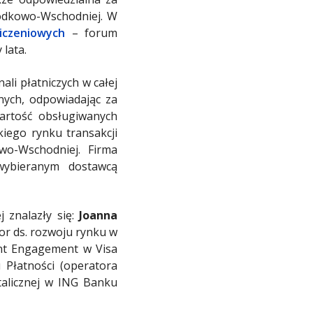
odkowo-Wschodniej. W
iczeniowych
– forum
lata.
li płatniczych w całej
znych, odpowiadając za
wartość obsługiwanych
kiego rynku transakcji
o-Wschodniej. Firma
wybieranym dostawcą
 znalazły się:
Joanna
or ds. rozwoju rynku w
ent Engagement w Visa
 Płatności (operatora
alicznej w ING Banku