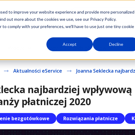
used to improve your website experience and provide more personalized
Darmowy terminal płat
ind out more about the cookies we use, see our Privacy Policy.
r to comply with your preferences, we'll have to use just one tiny cookie
Accept
Decline
Wiedza
Porady dla przedsiębiorców
Prog
Aktualności eService
Joanna Seklecka najbardz
lecka najbardziej wpływową 
anży płatniczej 2020
cenie bezgotówkowe
Rozwiązania płatnicze
K