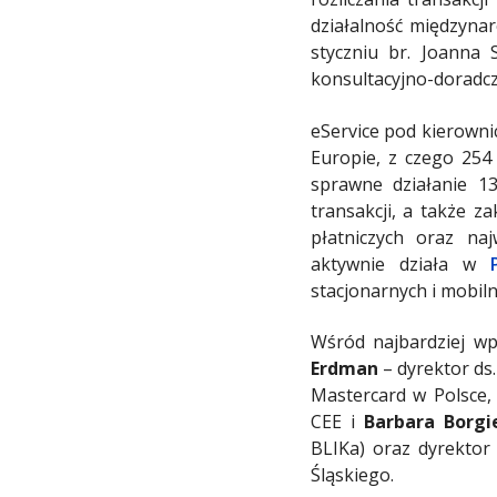
działalność międzyn
styczniu br. Joanna
konsultacyjno-doradcz
eService pod kierowni
Europie, z czego 254 
sprawne działanie 13
transakcji, a także z
płatniczych oraz n
aktywnie działa w
stacjonarnych i mobilny
Wśród najbardziej wp
Erdman
– dyrektor ds
Mastercard w Polsce
CEE i
Barbara Borgi
BLIKa) oraz dyrekto
Śląskiego.