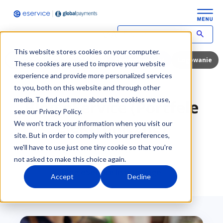
W
p
This website stores cookies on your computer.
i
Darmowy terminal płatniczy
Zamów kontakt
Logowanie
These cookies are used to improve your website
s
experience and provide more personalized services
z
to you, both on this website and through other
w
y
media. To find out more about the cookies we use,
Blog eService (Portfele
s
see our Privacy Policy.
z
elektroniczne)
We won't track your information when you visit our
u
site. But in order to comply with your preferences,
k
we'll have to use just one tiny cookie so that you're
Strona główna
Blog eService
i
w
not asked to make this choice again.
a
Blog eService listing page
Accept
Decline
n
y
t
e
r