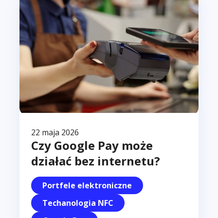
m
i
n
22 maja 2026
Czy Google Pay może
działać bez internetu?
Portfele elektroniczne
Techanologia NFC