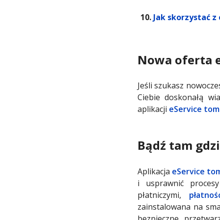
Jak skorzystać z
Nowa oferta e
Jeśli szukasz nowocze
Ciebie doskonałą wia
aplikacji
eService tom
Bądź tam gdzi
Aplikacja
eService to
i usprawnić proces
płatniczymi,
płatnoś
zainstalowana na smar
bezpieczne przetwarz