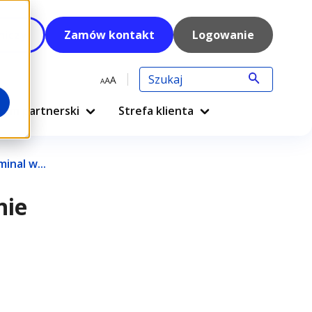
niczy
Zamów kontakt
Logowanie
W
p
ram partnerski
Strefa klienta
i
s
z
w
inal w...
y
s
z
nie
u
k
i
w
a
n
y
t