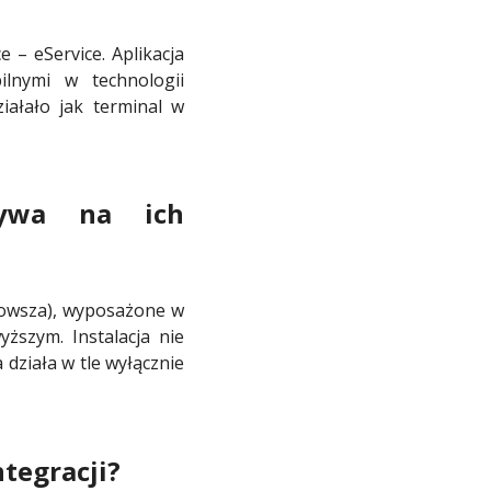
 – eService. Aplikacja
lnymi w technologii
iałało jak terminal w
ływa na ich
 nowsza), wyposażone w
szym. Instalacja nie
 działa w tle wyłącznie
ntegracji?