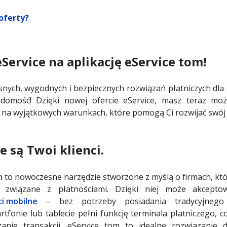
 oferty?
Service na aplikację eService tom!
snych, wygodnych i bezpiecznych rozwiązań płatniczych dla 
domość! Dzięki nowej ofercie eService, masz teraz moż
na wyjątkowych warunkach, które pomogą Ci rozwijać swój 
e są Twoi klienci.
m
to nowoczesne narzędzie stworzone z myślą o firmach, któ
y związane z płatnościami. Dzięki niej może akcept
ci mobilne
– bez potrzeby posiadania tradycyjnego t
tfonie lub tablecie pełni funkcję terminala płatniczego, c
anie transakcji. eService tom to idealne rozwiązanie 