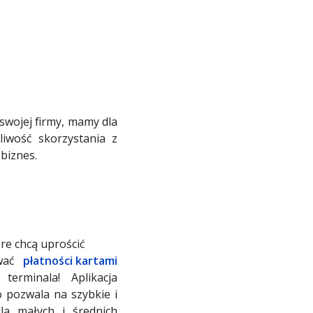
swojej firmy, mamy dla
liwość skorzystania z
biznes.
re chcą uprościć
ować
płatności kartami
erminala! Aplikacja
o pozwala na szybkie i
dla małych i średnich