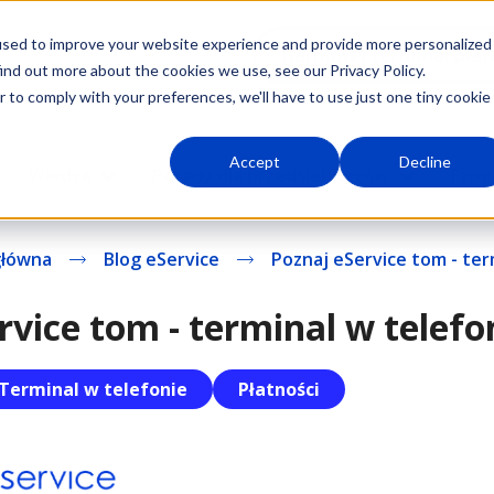
used to improve your website experience and provide more personalized
Darmowy terminal płat
ind out more about the cookies we use, see our Privacy Policy.
r to comply with your preferences, we'll have to use just one tiny cookie
Accept
Decline
Wiedza
Porady dla przedsiębiorców
Prog
główna
Blog eService
Poznaj eService tom - term
rvice tom - terminal w telefo
Terminal w telefonie
Płatności