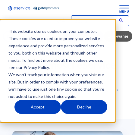
pl
W
p
This website stores cookies on your computer.
i
Darmowy terminal płatniczy
Zamów kontakt
Logowanie
These cookies are used to improve your website
s
experience and provide more personalized services
z
to you, both on this website and through other
w
y
media. To find out more about the cookies we use,
Aktualności eService
s
see our Privacy Policy.
z
(GoPOS)
We won't track your information when you visit our
u
site. But in order to comply with your preferences,
k
we'll have to use just one tiny cookie so that you're
Strona główna
Aktualności eService
i
w
not asked to make this choice again.
a
Aktualności eService listing page
Accept
Decline
n
y
t
e
r