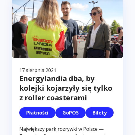
m
i
n
17 sierpnia 2021
Energylandia dba, by
kolejki kojarzyły się tylko
z roller coasterami
Płatności
GoPOS
Bilety
Największy park rozrywki w Polsce —