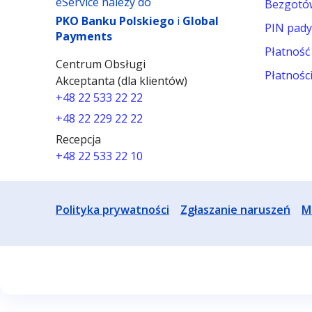
eService należy do
Bezgotó
PKO Banku Polskiego
i
Global
PIN pad
Payments
Płatność
Centrum Obsługi
Płatnośc
Akceptanta (dla klientów)
+48 22 533 22 22
+48 22 229 22 22
Recepcja
+48 22 533 22 10
Polityka prywatności
Zgłaszanie naruszeń
M