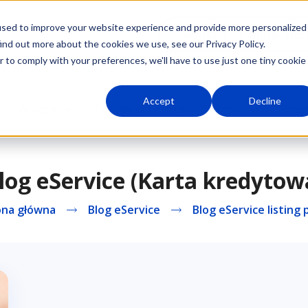
used to improve your website experience and provide more personalized
Darmowy terminal płat
ind out more about the cookies we use, see our Privacy Policy.
r to comply with your preferences, we'll have to use just one tiny cookie
Accept
Decline
Wiedza
Porady dla przedsiębiorców
Prog
log eService (Karta kredytow
ona główna
Blog eService
Blog eService listing