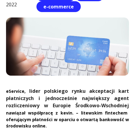
m
2022
e-commerce
i
n
lider polskiego rynku akceptacji kart
eService,
płatniczych i jednocześnie największy agent
rozliczeniowy w Europie Środkowo-Wschodniej
nawiązał współpracę z kevin. – litewskim fintechem
oferującym płatności w oparciu o otwartą bankowość w
środowisku online.